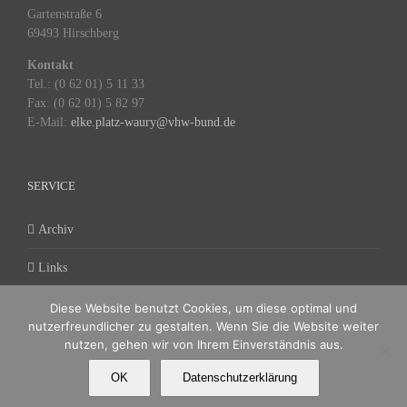
Gartenstraße 6
69493 Hirschberg
Kontakt
Tel.: (0 62 01) 5 11 33
Fax: (0 62 01) 5 82 97
E-Mail:
elke.platz-waury@vhw-bund.de
SERVICE
Archiv
Links
www.vhw-bund.de
Diese Website benutzt Cookies, um diese optimal und
nutzerfreundlicher zu gestalten. Wenn Sie die Website weiter
nutzen, gehen wir von Ihrem Einverständnis aus.
OK
Datenschutzerklärung
Copyright
2026 vhw Landesverband Bremen