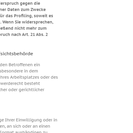
iderspruch gegen die
ener Daten zum Zwecke
ür das Profiling, soweit es
. Wenn Sie widersprechen,
ießend nicht mehr zum
uch nach Art. 21 Abs. 2
fsichtsbehörde
den Betroffenen ein
nsbesondere in dem
ihres Arbeitsplatzes oder des
hwerderecht besteht
her oder gerichtlicher
ge Ihrer Einwilligung oder in
en, an sich oder an einen
 Format aushändigen zu