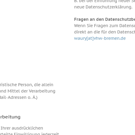
B. bei der Einführung neuer S
neue Datenschutzerklärung.
Fragen an den Datenschutzb
Wenn Sie Fragen zum Datensch
direkt an die für den Datens
waury[at]vhw-bremen.de
ristische Person, die allein
nd Mittel der Verarbeitung
il-Adressen o. Ä.)
arbeitung
 Ihrer ausdrücklichen
teilte Einwilligung jederzeit