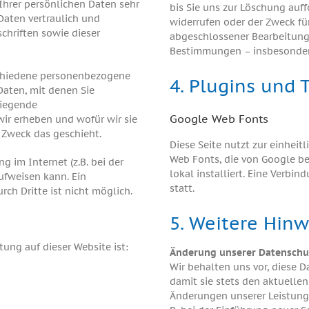
Ihrer persönlichen Daten sehr
bis Sie uns zur Löschung auff
Daten vertraulich und
widerrufen oder der Zweck für
chriften sowie dieser
abgeschlossener Bearbeitung 
Bestimmungen – insbesondere
schiedene personenbezogene
4. Plugins und 
aten, mit denen Sie
liegende
Google Web Fonts
wir erheben und wofür wir sie
 Zweck das geschieht.
Diese Seite nutzt zur einheit
Web Fonts, die von Google be
g im Internet (z.B. bei der
lokal installiert. Eine Verbi
ufweisen kann. Ein
statt.
rch Dritte ist nicht möglich.
5. Weitere Hinw
tung auf dieser Website ist:
Änderung unserer Datensch
Wir behalten uns vor, diese 
damit sie stets den aktuelle
Änderungen unserer Leistung