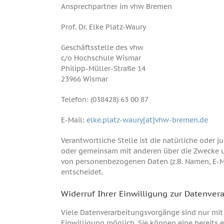
Ansprechpartner im vhw Bremen
Prof. Dr. Elke Platz-Waury
Geschäftsstelle des vhw
c/o Hochschule Wismar
Philipp-Müller-Straße 14
23966 Wismar
Telefon: (038428) 63 00 87
E-Mail:
elke.platz-waury[at]vhw-bremen.de
Verantwortliche Stelle ist die natürliche oder ju
oder gemeinsam mit anderen über die Zwecke u
von personenbezogenen Daten (z.B. Namen, E-Ma
entscheidet.
Widerruf Ihrer Einwilligung zur Datenver
Viele Datenverarbeitungsvorgänge sind nur mit
Einwilligung möglich. Sie können eine bereits er