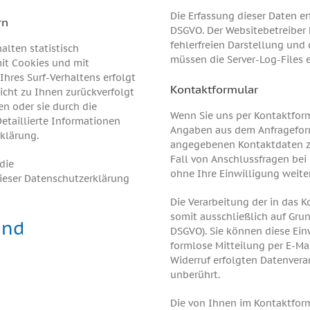
Die Erfassung dieser Daten erf
rn
DSGVO. Der Websitebetreiber 
fehlerfreien Darstellung und 
alten statistisch
müssen die Server-Log-Files 
it Cookies und mit
hres Surf-Verhaltens erfolgt
Kontaktformular
icht zu Ihnen zurückverfolgt
n oder sie durch die
Wenn Sie uns per Kontaktfor
etaillierte Informationen
Angaben aus dem Anfrageform
klärung.
angegebenen Kontaktdaten zw
Fall von Anschlussfragen bei
die
ohne Ihre Einwilligung weiter
ieser Datenschutzerklärung
Die Verarbeitung der in das 
somit ausschließlich auf Grund
und
DSGVO). Sie können diese Einw
formlose Mitteilung per E-Ma
Widerruf erfolgten Datenver
unberührt.
Die von Ihnen im Kontaktfor