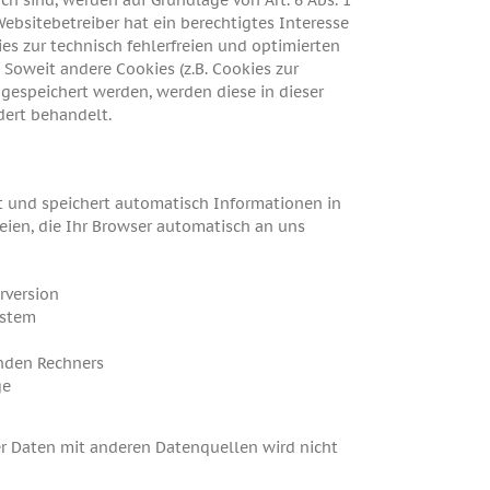
ch sind, werden auf Grundlage von Art. 6 Abs. 1
 Websitebetreiber hat ein berechtigtes Interesse
es zur technisch fehlerfreien und optimierten
. Soweit andere Cookies (z.B. Cookies zur
 gespeichert werden, werden diese in dieser
ert behandelt.
bt und speichert automatisch Informationen in
ien, die Ihr Browser automatisch an uns
rversion
ystem
nden Rechners
ge
 Daten mit anderen Datenquellen wird nicht