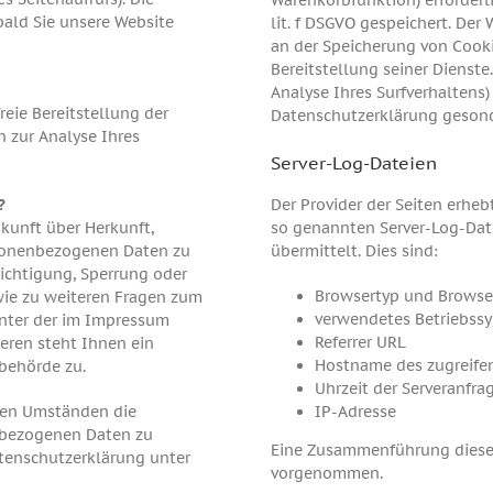
Warenkorbfunktion) erforderli
bald Sie unsere Website
lit. f DSGVO gespeichert. Der
an der Speicherung von Cooki
Bereitstellung seiner Dienste
Analyse Ihres Surfverhaltens)
reie Bereitstellung der
Datenschutzerklärung gesond
 zur Analyse Ihres
Server-Log-Dateien
?
Der Provider der Seiten erhe
skunft über Herkunft,
so genannten Server-Log-Date
sonenbezogenen Daten zu
übermittelt. Dies sind:
richtigung, Sperrung oder
Browsertyp und Browse
wie zu weiteren Fragen zum
verwendetes Betriebss
unter der im Impressum
Referrer URL
ren steht Ihnen ein
Hostname des zugreife
behörde zu.
Uhrzeit der Serveranfra
ten Umständen die
IP-Adresse
nbezogenen Daten zu
Eine Zusammenführung dieser
atenschutzerklärung unter
vorgenommen.