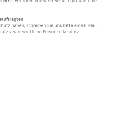
ervices. Für Ihren erneuten Besuch gilt dann die
eauftragten
utz haben, schreiben Sie uns bitte eine E-Mail
chutz verantwortliche Person:
elke.platz-